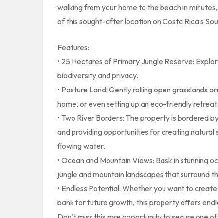
walking from your home to the beach in minutes
of this sought-after location on Costa Rica’s Sou
Features:
• 25 Hectares of Primary Jungle Reserve: Explore
biodiversity and privacy.
• Pasture Land: Gently rolling open grasslands are
home, or even setting up an eco-friendly retreat
• Two River Borders: The property is bordered by
and providing opportunities for creating natural
flowing water.
• Ocean and Mountain Views: Bask in stunning oce
jungle and mountain landscapes that surround th
• Endless Potential: Whether you want to create 
bank for future growth, this property offers endl
Don’t miss this rare opportunity to secure one of 