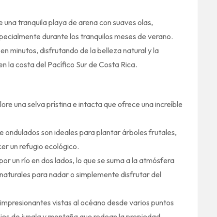
 una tranquila playa de arena con suaves olas,
specialmente durante los tranquilos meses de verano.
n minutos, disfrutando de la belleza natural y la
n la costa del Pacífico Sur de Costa Rica.
ore una selva prístina e intacta que ofrece una increíble
te ondulados son ideales para plantar árboles frutales,
cer un refugio ecológico.
 por un río en dos lados, lo que se suma a la atmósfera
naturales para nadar o simplemente disfrutar del
as impresionantes vistas al océano desde varios puntos
jes de jungla y montaña que rodean la propiedad.