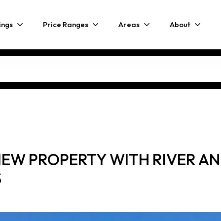
ings
Price Ranges
Areas
About
EW PROPERTY WITH RIVER AN
S