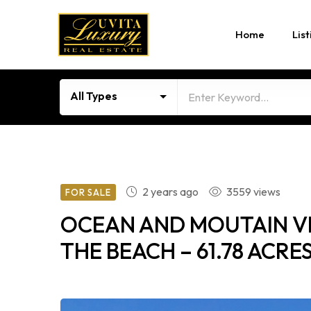
Home
List
All Types
2 years ago
3559 views
FOR SALE
OCEAN AND MOUTAIN VI
THE BEACH – 61.78 ACRE