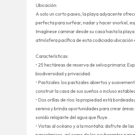
Ubicación:
A solo un corto paseo, la playa adyacente ofrece
perfecta para surfear, nadar y hacer snorkel, e
Imagínese caminar desde su casa hasta la playa e
atmósfera pacífica de esta codiciada ubicación e
Características:
• 25 hectáreas de reserva de selva primaria: Expl
biodiversidad y privacidad.
• Pastizales: los pastizales abiertos y suavemen
construir la casa de sus sueños o incluso estable
• Dos orillas de ríos: la propiedad está bordeada
serena y brinda oportunidades para crear áreas 
sonido relajante del agua que fluye.
• Vistas al océano y a la montaña: disfrute de l
panorámicos, así como de los exuberantes paisa