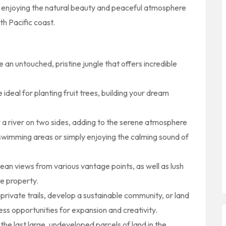
, enjoying the natural beauty and peaceful atmosphere
th Pacific coast.
 an untouched, pristine jungle that offers incredible
 ideal for planting fruit trees, building your dream
.
 a river on two sides, adding to the serene atmosphere
 swimming areas or simply enjoying the calming sound of
an views from various vantage points, as well as lush
e property.
private trails, develop a sustainable community, or land
ess opportunities for expansion and creativity.
the last large, undeveloped parcels of land in the