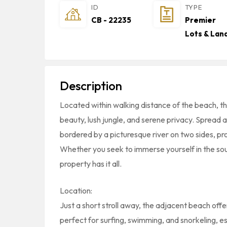
ID
TYPE
CB - 22235
Premier
Lots & Lan
Description
Located within walking distance of the beach, th
beauty, lush jungle, and serene privacy. Spread a
bordered by a picturesque river on two sides, pr
Whether you seek to immerse yourself in the sound
property has it all.
Location:
Just a short stroll away, the adjacent beach off
perfect for surfing, swimming, and snorkeling, 