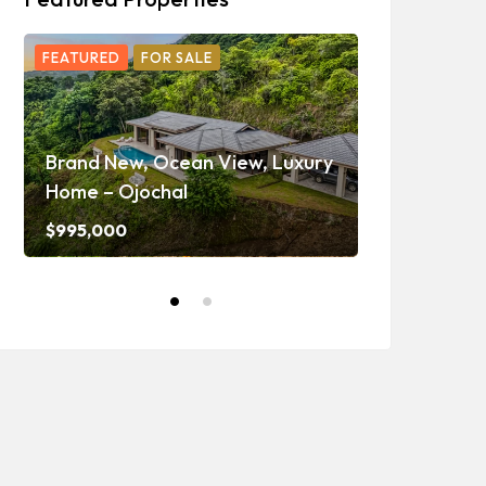
FEATURED
FOR SALE
FEATURED
F
Ojochal Oc
Home with 
Brand New, Ocean View, Luxury
Caretaker H
Home – Ojochal
and Waterf
$995,000
$1,350,000