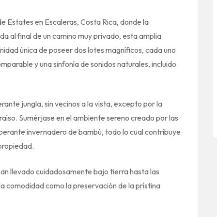
e Estates en Escaleras, Costa Rica, donde la
da al final de un camino muy privado, esta amplia
nidad única de poseer dos lotes magníficos, cada uno
omparable y una sinfonía de sonidos naturales, incluido
nte jungla, sin vecinos a la vista, excepto por la
araíso. Sumérjase en el ambiente sereno creado por las
uberante invernadero de bambú, todo lo cual contribuye
 propiedad.
e han llevado cuidadosamente bajo tierra hasta las
 la comodidad como la preservación de la prístina