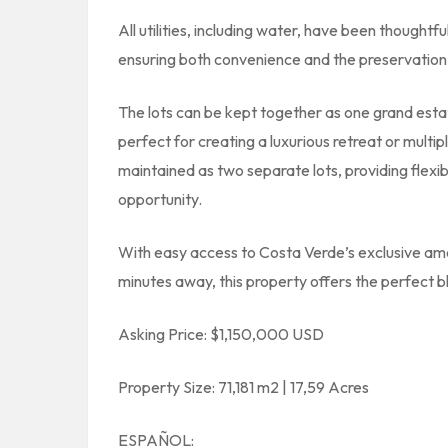
All utilities, including water, have been thought
ensuring both convenience and the preservation o
The lots can be kept together as one grand estate,
perfect for creating a luxurious retreat or multip
maintained as two separate lots, providing flexi
opportunity.
With easy access to Costa Verde’s exclusive ame
minutes away, this property offers the perfect b
Asking Price: $1,150,000 USD
Property Size: 71,181 m2 | 17,59 Acres
ESPAÑOL: