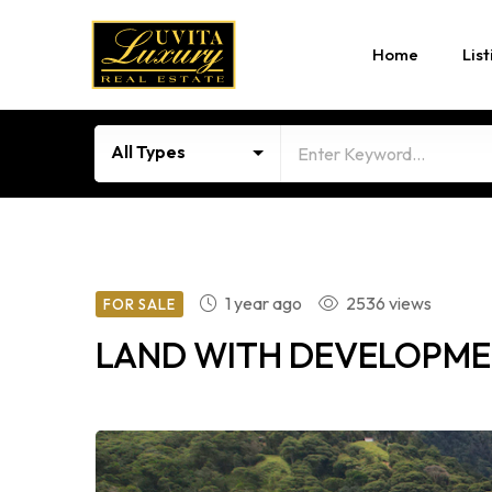
Home
List
All Types
1 year ago
2536 views
FOR SALE
LAND WITH DEVELOPMEN