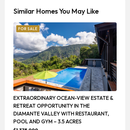
Similar Homes You May Like
FOR SALE
EXTRAORDINARY OCEAN-VIEW ESTATE &
L
RETREAT OPPORTUNITY IN THE
V
DIAMANTE VALLEY WITH RESTAURANT,
C
POOL AND GYM – 3.5 ACRES
$