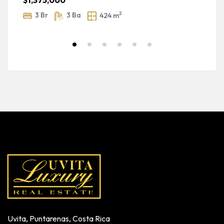
$1,375,000
2
3 Br
3 Ba
424 m
Uvita, Puntarenas, Costa Rica