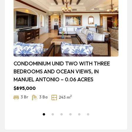
CONDOMINIUM UNID TWO WITH THREE
L
BEDROOMS AND OCEAN VIEWS, IN
I
MANUEL ANTONIO – 0.06 ACRES
$
$895,000
2
3 Br
3 Ba
243 m