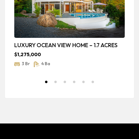
LUXURY OCEAN VIEW HOME – 1.7 ACRES
J
A
$1,275,000
$
3 Br
4 Ba