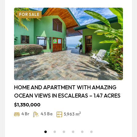
FOR SALE
HOME AND APARTMENT WITH AMAZING
P
OCEAN VIEWS IN ESCALERAS – 1.47 ACRES
T
$1,350,000
$
2
4 Br
4.5 Ba
5,963 m