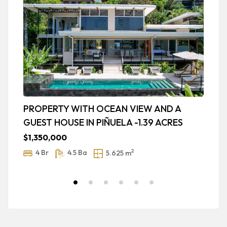
PROPERTY WITH OCEAN VIEW AND A
L
GUEST HOUSE IN PIÑUELA -1.39 ACRES
B
H
$1,350,000
P
2
4 Br
4.5 Ba
5.625 m
$