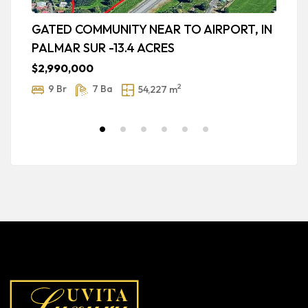
GATED COMMUNITY NEAR TO AIRPORT, IN
L
PALMAR SUR -13.4 ACRES
B
–
$2,990,000
$
2
9 Br
7 Ba
54,227 m