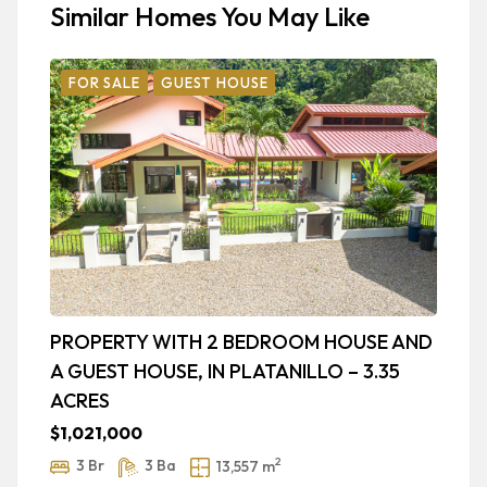
Similar Homes You May Like
FOR SALE
GUEST HOUSE
PROPERTY WITH 2 BEDROOM HOUSE AND
L
A GUEST HOUSE, IN PLATANILLO – 3.35
W
ACRES
$
$1,021,000
2
3 Br
3 Ba
13,557 m