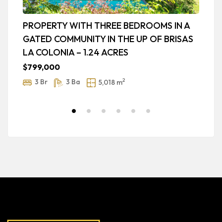
PROPERTY WITH THREE BEDROOMS IN A
C
GATED COMMUNITY IN THE UP OF BRISAS
O
LA COLONIA – 1.24 ACRES
Ca
$799,000
$
2
3 Br
3 Ba
5,018 m