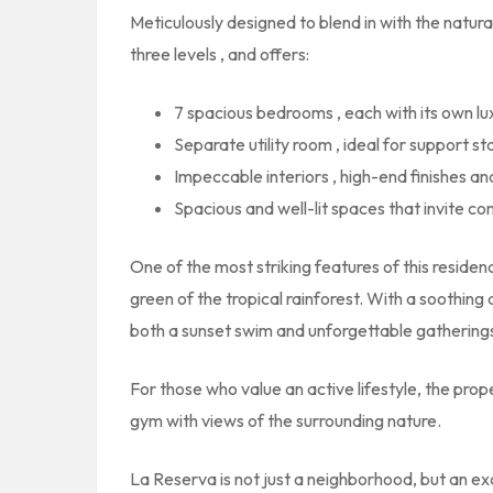
Meticulously designed to blend in with the natur
three levels
, and offers:
7 spacious bedrooms
, each with its own l
Separate utility room
, ideal for support st
Impeccable interiors
, high-end finishes an
Spacious and well-lit spaces
that invite co
One of the most striking features of this residenc
green of the tropical rainforest. With a soothing 
both a sunset swim and unforgettable gatherings
For those who value an active lifestyle, the prop
gym
with views of the surrounding nature.
La Reserva is not just a neighborhood, but an 