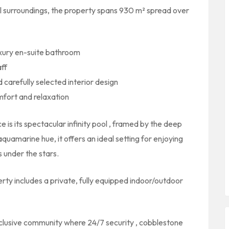
al surroundings, the property spans
930 m² spread over
uxury en-suite bathroom
aff
d carefully selected interior design
mfort and relaxation
e is its spectacular
infinity pool
, framed by the deep
aquamarine hue, it offers an ideal setting for enjoying
 under the stars.
erty includes a
private, fully equipped indoor/outdoor
exclusive community where
24/7 security
,
cobblestone