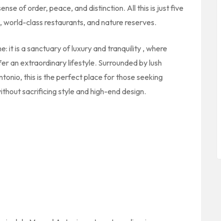
ense of order, peace, and distinction. All this is
just five
, world-class restaurants, and nature reserves.
 it is a
sanctuary of luxury and tranquility
, where
fer an extraordinary lifestyle. Surrounded by lush
onio, this is the perfect place for those seeking
thout sacrificing style and high-end design.