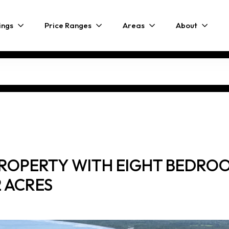
ings
Price Ranges
Areas
About
ROPERTY WITH EIGHT BEDROO
2 ACRES