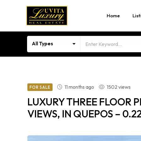
Home
List
All Types
11 months ago
1502 views
FOR SALE
LUXURY THREE FLOOR P
VIEWS, IN QUEPOS – 0.2