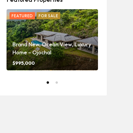
FEATURED
FOR SALE
FEATURED
F
Ojochal Oc
Home with 
Brand New, Ocean View, Luxury
Caretaker H
Home – Ojochal
and Waterf
$995,000
$1,350,000