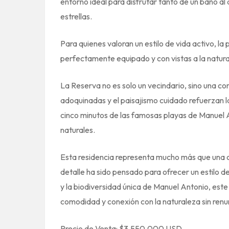
entorno ideal para disfrutar tanto de un baño al
estrellas.
Para quienes valoran un estilo de vida activo, la
perfectamente equipado y con vistas a la natura
La Reserva no es solo un vecindario, sino una co
adoquinadas y el paisajismo cuidado refuerzan la
cinco minutos de las famosas playas de Manuel A
naturales.
Esta residencia representa mucho más que una ca
detalle ha sido pensado para ofrecer un estilo 
y la biodiversidad única de Manuel Antonio, este
comodidad y conexión con la naturaleza sin renunci
Precio de Venta: $3,550,000 USD