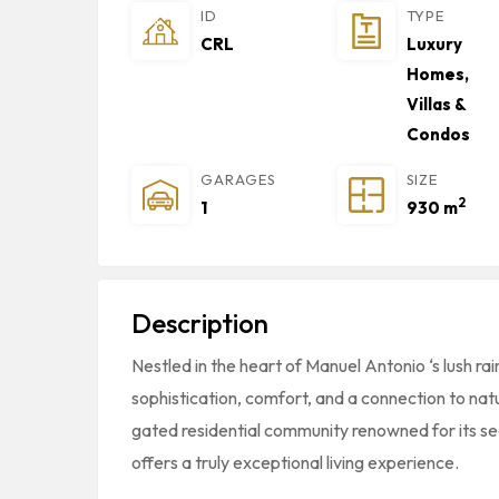
ID
TYPE
CRL
Luxury
Homes,
Villas &
Condos
GARAGES
SIZE
2
1
930 m
Description
Nestled in the heart of Manuel Antonio
‘s lush ra
sophistication, comfort, and a connection to nat
gated residential community renowned for its secu
offers a truly exceptional living experience.