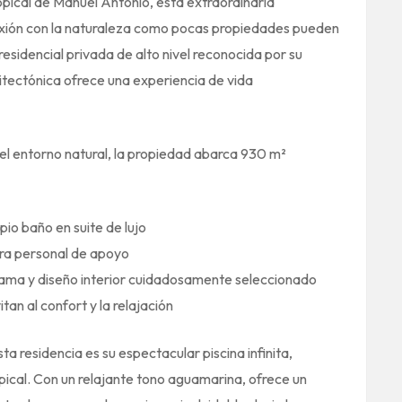
opical de Manuel Antonio, esta extraordinaria
nexión con la naturaleza como pocas propiedades pueden
esidencial privada de alto nivel reconocida por su
uitectónica ofrece una experiencia de vida
l entorno natural, la propiedad abarca 930 m²
pio baño en suite de lujo
ara personal de apoyo
gama y diseño interior cuidadosamente seleccionado
tan al confort y la relajación
a residencia es su espectacular piscina infinita,
pical. Con un relajante tono aguamarina, ofrece un