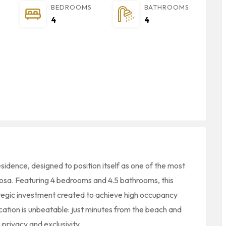
BEDROOMS
BATHROOMS
4
4
dence, designed to position itself as one of the most
rmosa. Featuring 4 bedrooms and 4.5 bathrooms, this
tegic investment created to achieve high occupancy
cation is unbeatable: just minutes from the beach and
privacy and exclusivity.