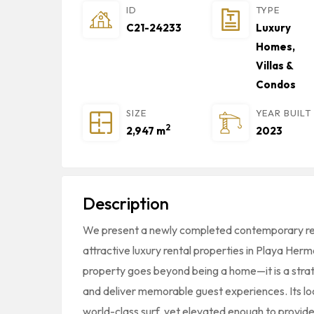
ID
TYPE
C21-24233
Luxury
Homes,
Villas &
Condos
SIZE
YEAR BUILT
2
2,947 m
2023
Description
We present a newly completed contemporary resi
attractive luxury rental properties in Playa He
property goes beyond being a home—it is a stra
and deliver memorable guest experiences. Its lo
world-class surf, yet elevated enough to provide 