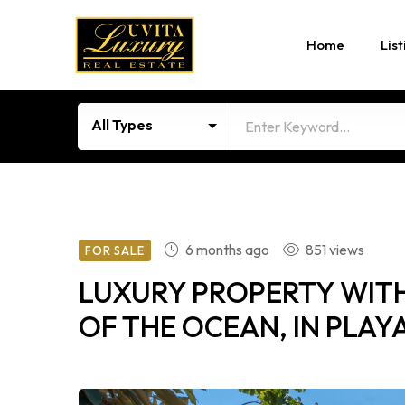
Home
List
All Types
6 months ago
851 views
FOR SALE
LUXURY PROPERTY WIT
OF THE OCEAN, IN PLAY