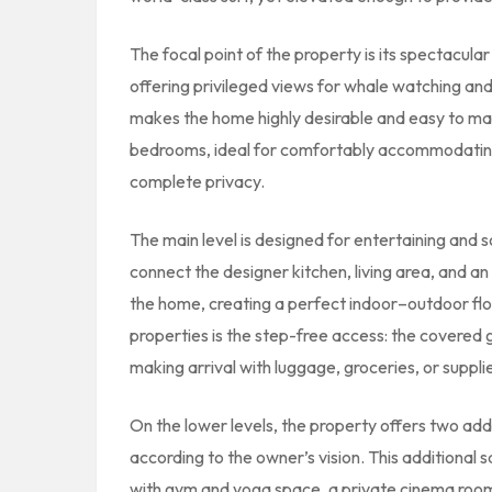
The focal point of the property is its spectacula
offering privileged views for whale watching and
makes the home highly desirable and easy to mark
bedrooms, ideal for comfortably accommodating 
complete privacy.
The main level is designed for entertaining and s
connect the designer kitchen, living area, and a
the home, creating a perfect indoor–outdoor flow.
properties is the step-free access: the covered 
making arrival with luggage, groceries, or supplie
On the lower levels, the property offers two add
according to the owner’s vision. This additional 
with gym and yoga space, a private cinema room,