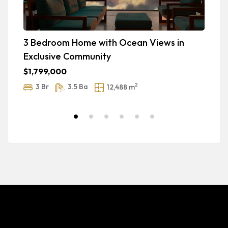
3 Bedroom Home with Ocean Views in
L
Exclusive Community
T
$1,799,000
$
2
3 Br
3.5 Ba
12,488 m